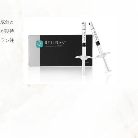
主成分と
果が期待
ュラン注