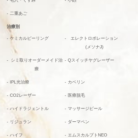
毛穴・くすみ
小顔
二重あご
治療別
ケミカルピーリング
エレクトロポレーション
(メソナJ)
シミ取りオーダーメイド治
Qスイッチヤグレーザー
療
IPL光治療
カベリン
CO2レーザー
医療脱毛
ハイドラジェントル
マッサージピール
リジュラン
ダーマペン
ハイフ
エムスカルプトNEO