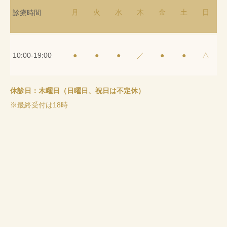
月
火
水
木
金
土
日
診療時間
10:00-19:00
●
●
●
／
●
●
△
休診日：木曜日（日曜日、祝日は不定休）
※最終受付は18時