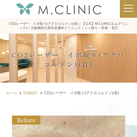
t
o
g
g
CO2レーザー イボ取り(アクロコルドン)(首)｜【公式】M.CLINIC(エムクリニ
l
ック)｜大阪梅田の美容皮膚科クリニック｜シミ取り・肝斑・毛穴
e
n
a
v
i
CO2レーザー イボ取り(アクロ
g
a
コルドン)(首)
t
i
o
n
ホーム
症例紹介
CO2レーザー イボ取り(アクロコルドン)(首)