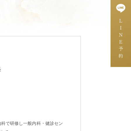
ＬＩＮＥ予約
長
内科で研修し一般内科・健診セン