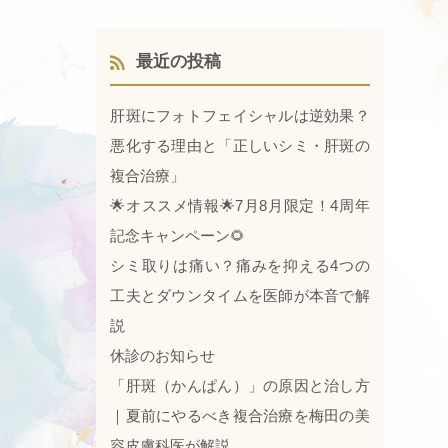
最近の投稿
肝斑にフォトフェイシャルは逆効果？
悪化する理由と「正しいシミ・肝斑の
複合治療」
🌟オススメ情報🌟7月8月限定！4周年
記念キャンペーン🌻
シミ取りは痛い？痛みを抑える4つの
工夫とダウンタイムを医師が本音で解
説
休診のお知らせ
「肝斑（かんぱん）」の原因と治し方
｜夏前にやるべき複合治療を梅田の美
容皮膚科医が解説