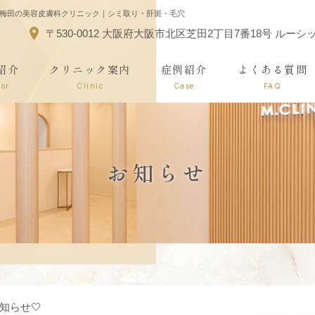
｜大阪梅田の美容皮膚科クリニック｜シミ取り・肝斑・毛穴
〒530-0012 大阪府大阪市北区芝田2丁目7番18号 ルー
紹介
クリニック案内
症例紹介
よくある質問
tor
Clinic
Case
FAQ
お知らせ
知らせ🤍