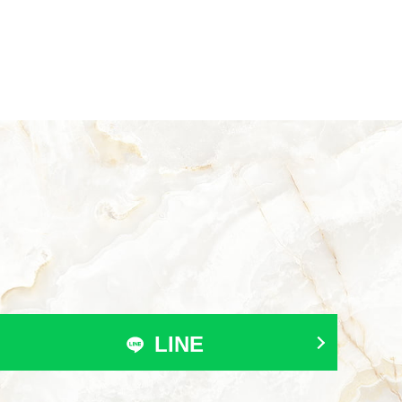
。
LINE