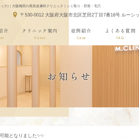
リニック)｜大阪梅田の美容皮膚科クリニック｜シミ取り・肝斑・毛穴
〒530-0012 大阪府大阪市北区芝田2丁目7番18号 ルー
紹介
クリニック案内
症例紹介
よくある質問
tor
Clinic
Case
FAQ
お知らせ
可能となりました✨✨