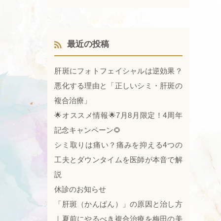
最近の投稿
肝斑にフォトフェイシャルは逆効果？
悪化する理由と「正しいシミ・肝斑の
複合治療」
🌟オススメ情報🌟7月8月限定！4周年
記念キャンペーン🌻
シミ取りは痛い？痛みを抑える4つの
工夫とダウンタイムを医師が本音で解
説
休診のお知らせ
「肝斑（かんぱん）」の原因と治し方
｜夏前にやるべき複合治療を梅田の美