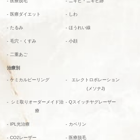
医療脱毛
ニキビ・ニキビ跡
医療ダイエット
しわ
たるみ
ほうれい線
毛穴・くすみ
小顔
二重あご
治療別
ケミカルピーリング
エレクトロポレーション
(メソナJ)
シミ取りオーダーメイド治
Qスイッチヤグレーザー
療
IPL光治療
カベリン
CO2レーザー
医療脱毛