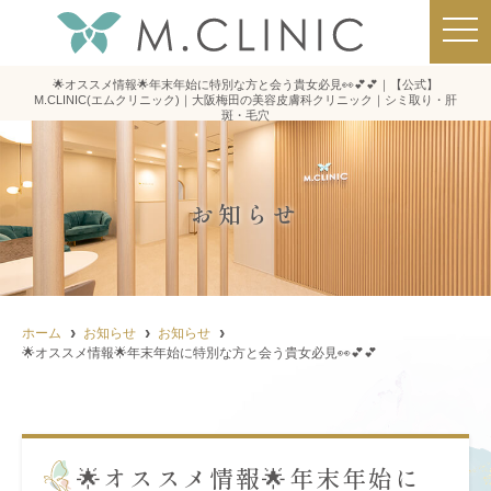
t
o
g
g
🌟オススメ情報🌟年末年始に特別な方と会う貴女必見👀💕💕｜【公式】
l
M.CLINIC(エムクリニック)｜大阪梅田の美容皮膚科クリニック｜シミ取り・肝
e
斑・毛穴
n
a
v
i
g
お知らせ
a
t
i
o
n
ホーム
お知らせ
お知らせ
🌟オススメ情報🌟年末年始に特別な方と会う貴女必見👀💕💕
🌟オススメ情報🌟年末年始に