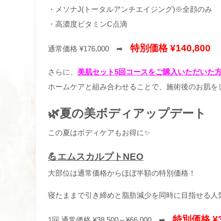
・メソナJ(トータルアンチエイジング)※全顔のみ
・高濃度ビタミンC点滴
特別価格 ¥140,800
通常価格 ¥176,000 ➡
さらに、
美肌セット5回コースをご購入いただいた方
ホームケアと組み合わせることで、施術後のお肌を
🌿夏の美ボディアップデート
この夏はボディケアもお得に✨
💪エムスカルプトNEO
大部位は通常価格からほぼ半額の特別価格！
寝たままで引き締めと脂肪減少を同時に目指せる人
特別価格 ¥3
1回 通常価格 ¥38,500～¥66,000 ➡