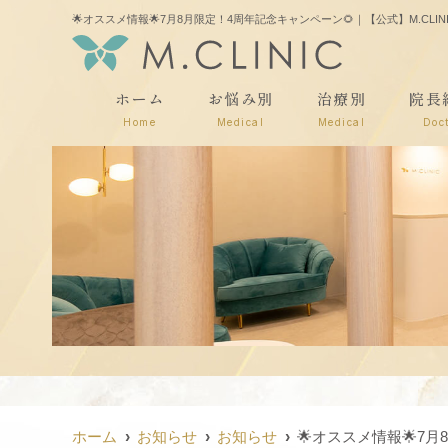
🌟オススメ情報🌟7月8月限定！4周年記念キャンペーン🌻｜【公式】M.C
ホーム
お悩み別
治療別
院長
Home
Medical
Medical
Doc
ホーム
お知らせ
お知らせ
🌟オススメ情報🌟7