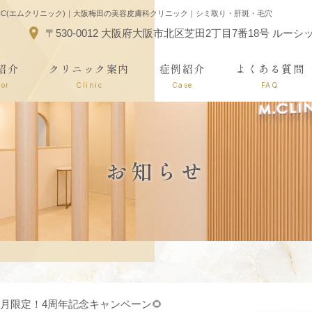
LINIC(エムクリニック)｜大阪梅田の美容皮膚科クリニック｜シミ取り・肝斑・毛穴
〒530-0012 大阪府大阪市北区芝田2丁目7番18号 ルー
紹介
クリニック案内
症例紹介
よくある質問
tor
Clinic
Case
FAQ
お知らせ
月8月限定！4周年記念キャンペーン🌻